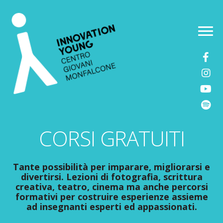
Vai
Vai
alla
al
MENU
navigazione
contenuto
CORSI GRATUITI
Tante possibilità per imparare, migliorarsi e
divertirsi. Lezioni di fotografia, scrittura
creativa, teatro, cinema ma anche percorsi
formativi per costruire esperienze assieme
ad insegnanti esperti ed appassionati.