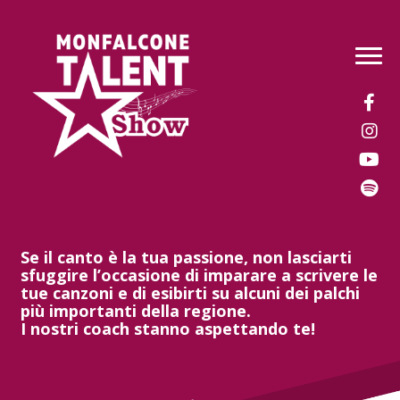
Vai
Vai
alla
al
MENU
navigazione
contenuto
Se il canto è la tua passione, non lasciarti
sfuggire l’occasione di imparare a scrivere le
tue canzoni e di esibirti su alcuni dei palchi
più importanti della regione.
I nostri coach stanno aspettando te!