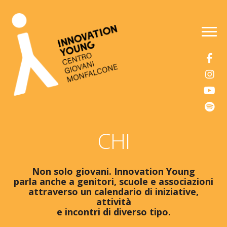
Vai
Vai
alla
al
MENU
navigazione
contenuto
CHI
Non solo giovani. Innovation Young
parla anche a genitori, scuole e associazioni
attraverso un calendario di iniziative,
attività
e incontri di diverso tipo.