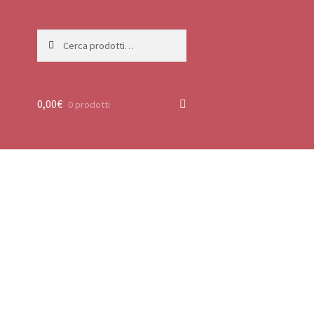
Cerca:
Cerca
0,00
€
0 prodotti