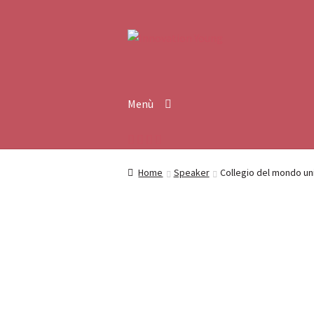
Vai
Vai
alla
al
navigazione
contenuto
Menù
Home
Speaker
Collegio del mondo un