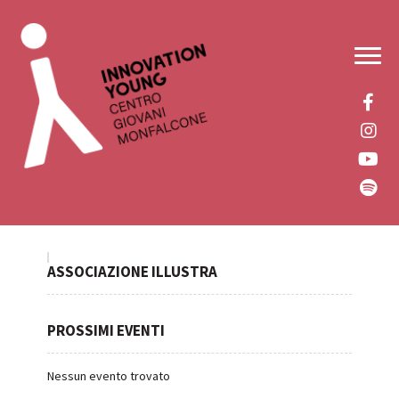
Vai
Vai
alla
al
MENU
navigazione
contenuto
ASSOCIAZIONE ILLUSTRA
PROSSIMI EVENTI
Nessun evento trovato